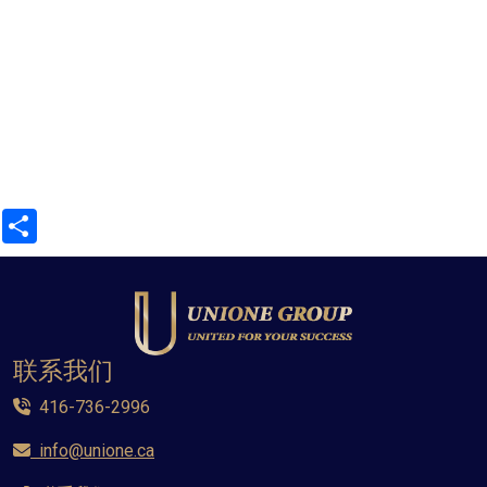
Share
联系我们
416-736-2996
info@unione.ca