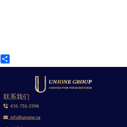
Share
联系我们
416-736-2996
info@unione.ca