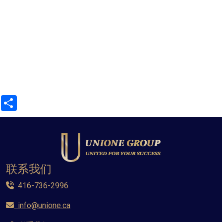
Share
联系我们
416-736-2996
info@unione.ca