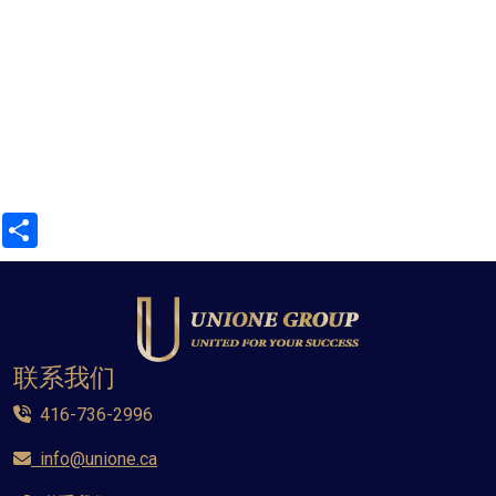
Share
联系我们
416-736-2996
info@unione.ca