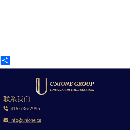
Share
联系我们
416-736-2996
info@unione.ca