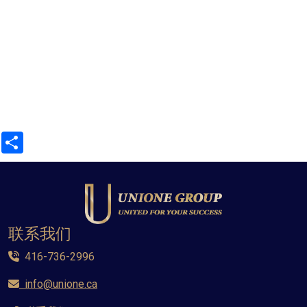
Share
联系我们
416-736-2996
info@unione.ca