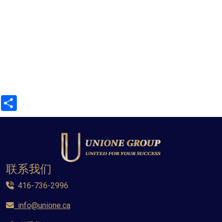
Share
联系我们
416-736-2996
info@unione.ca